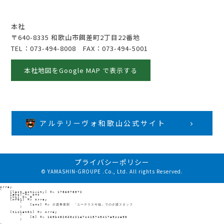
本社
〒640-8335 和歌山市餌差町2丁目22番地
TEL：
073-494-8008
FAX：073-494-5001
本社地図をGoogle MAP で表示する
アルテリーヴォ和歌山公式サイト
プライバシーポリシー
© YAMASHIN-GROUPE .Co., Ltd. All rights Reserved.
Array

(

    [last_activity] => 1786078572

    [ehc] => q4c

    [kk] => 0

    [mf01] => Array

        (

            [q4c] => 介護事業部　「ユーテラス今福」での介護スタッフ

        )

    [ticket01] => Array

        (

            [0] => 169b4820d0c21e7c415749417e9cce90

        )
