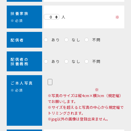
扶養家族
人
※必須
あり
なし
不問
配偶者
配偶者の
あり
なし
不問
扶養義務
ご本人写真
※必須
※写真のサイズは縦4cm×横3cm（規定幅）
でお願いします。
※サイズを超えると写真の中心から規定幅で
トリミングされます。
※jpg以外の画像は登録出来ません。